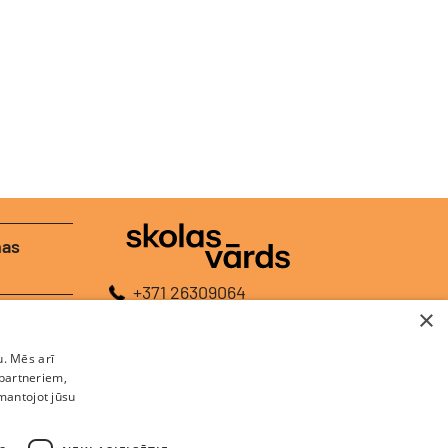
nas
+371 26309064
×
+371 26448120
E-pasts:
redakcija@skolasvards.lv
u. Mēs arī
Adrese:
Brīvības gatve 208A, Rīga, LV-1039
 partneriem,
zmantojot jūsu
Autortiesības aizsargātas © 2026, SIA V-Media