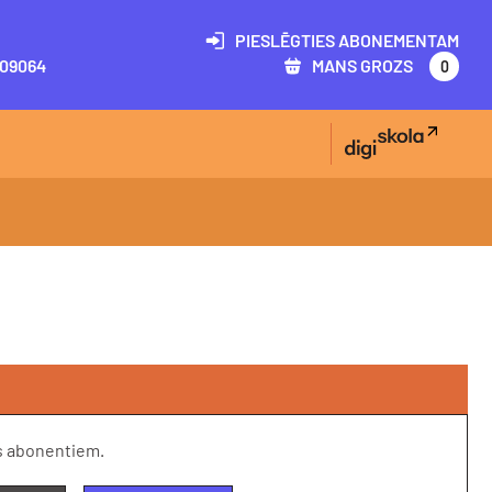
PIESLĒGTIES ABONEMENTAM
09064
MANS GROZS
0
s abonentiem.