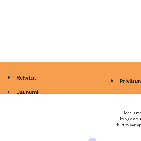
Rekvizīti
Privātum
Jaunumi
Biežāk u
Komanda
Sīkdatņu
Mēs izman
kopīgojam i
Ētikas kodekss
kuri to var a