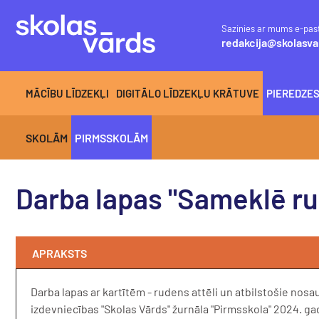
Sazinies ar mums e-pas
redakcija@skolasva
MĀCĪBU LĪDZEKĻI
DIGITĀLO LĪDZEKĻU KRĀTUVE
PIEREDZE
SKOLĀM
PIRMSSKOLĀM
Darba lapas "Sameklē ru
APRAKSTS
Darba lapas ar kartītēm - rudens attēli un atbilstošie nosa
izdevniecības "Skolas Vārds" žurnāla "Pirmsskola" 2024. 