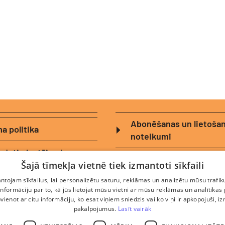
Abonēšanas un lietoša
a politika
noteikumi
zdotie jautājumi
Logotipi
Šajā tīmekļa vietnē tiek izmantoti sīkfaili
 lietošanas noteikumi
tojam sīkfailus, lai personalizētu saturu, reklāmas un analizētu mūsu trafik
nformāciju par to, kā jūs lietojat mūsu vietni ar mūsu reklāmas un analītikas
pvienot ar citu informāciju, ko esat viņiem sniedzis vai ko viņi ir apkopojuši, i
pakalpojumus.
Lasīt vairāk