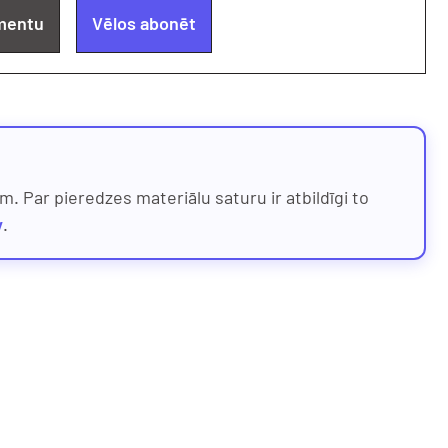
mentu
Vēlos abonēt
. Par pieredzes materiālu saturu ir atbildīgi to
v
.