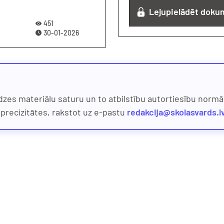
Lejupielādēt doku
451
30-01-2026
dzes materiālu saturu un to atbilstību autortiesību normām
eprecizitātes, rakstot uz e-pastu
redakcija@skolasvards.l