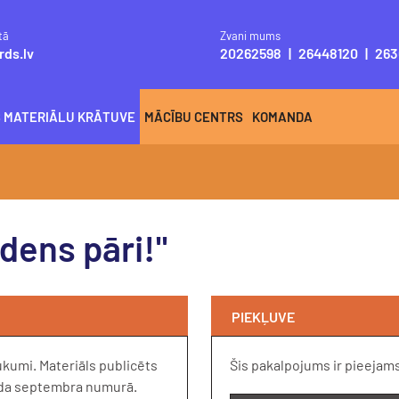
tā
Zvani mums
rds.lv
20262598
|
26448120
|
263
S MATERIĀLU KRĀTUVE
MĀCĪBU CENTRS
KOMANDA
dens pāri!"
PIEKĻUVE
ukumi. Materiāls publicēts
Šis pakalpojums ir pieejam
gada septembra numurā.