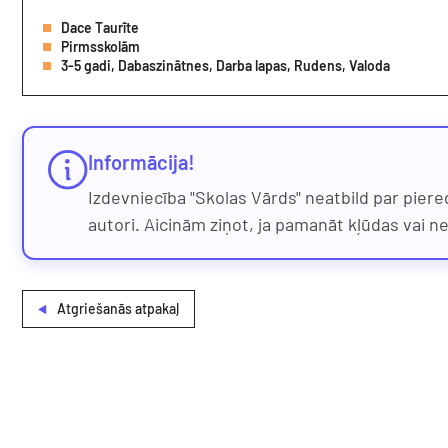
Dace Taurīte
Pirmsskolām
3-5 gadi, Dabaszinātnes, Darba lapas, Rudens, Valoda
Informācija!
Izdevniecība "Skolas Vārds" neatbild par piere
autori. Aicinām ziņot, ja pamanāt kļūdas vai n
Atgriešanās atpakaļ