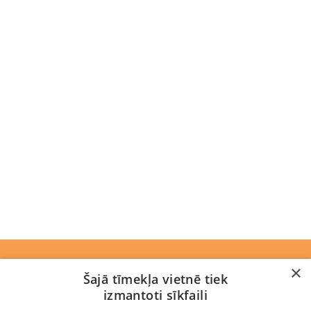
Rekvizīti
×
Šajā tīmekļa vietnē tiek
izmantoti sīkfaili
Jaunumi