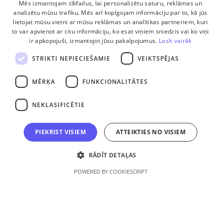
Mēs izmantojam sīkfailus, lai personalizētu saturu, reklāmas un
Komanda
analizētu mūsu trafiku. Mēs arī kopīgojam informāciju par to, kā jūs
lietojat mūsu vietni ar mūsu reklāmas un analītikas partneriem, kuri
Ētikas kodekss
to var apvienot ar citu informāciju, ko esat viņiem sniedzis vai ko viņi
ir apkopojuši, izmantojot jūsu pakalpojumus.
Lasīt vairāk
Privātuma politika
STRIKTI NEPIECIEŠAMIE
VEIKTSPĒJAS
Biežāk uzdotie jautājumi
MĒRĶA
FUNKCIONALITĀTES
Sīkdatņu lietošanas noteikumi
NEKLASIFICĒTIE
Abonēšanas un lietošanas noteikumi
PIEKRIST VISIEM
ATTEIKTIES NO VISIEM
Logotipi
RĀDĪT DETAĻAS
POWERED BY COOKIESCRIPT
+371 26309064
+371 26448120