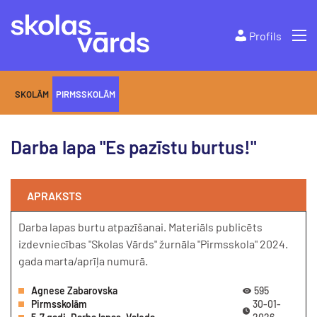
Profils
SKOLĀM
PIRMSSKOLĀM
Darba lapa "Es pazīstu burtus!"
APRAKSTS
Darba lapas burtu atpazīšanai. Materiāls publicēts
izdevniecības "Skolas Vārds" žurnāla "Pirmsskola" 2024.
gada marta/aprīļa numurā.
Agnese Zabarovska
595
Pirmsskolām
30-01-