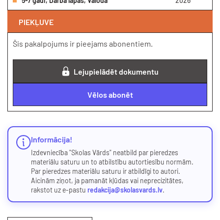
5-7 gadi, Darba lapas, Valoda
2026
PIEKĻUVE
Šis pakalpojums ir pieejams abonentiem.
Lejupielādēt dokumentu
Vēlos abonēt
Informācija!
Izdevniecība "Skolas Vārds" neatbild par pieredzes
materiālu saturu un to atbilstību autortiesību normām.
Par pieredzes materiālu saturu ir atbildīgi to autori.
Aicinām ziņot, ja pamanāt kļūdas vai neprecizitātes,
rakstot uz e-pastu
redakcija@skolasvards.lv
.