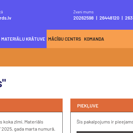
tā
Zvani mums
rds.lv
20262598
|
26448120
|
263
S MATERIĀLU KRĀTUVE
MĀCĪBU CENTRS
KOMANDA
s"
PIEKĻUVE
s koka zīmi. Materiāls
Šis pakalpojums ir pieejam
a" 2025. gada marta numurā.