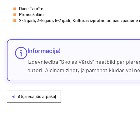
Dace Taurīte
Pirmsskolām
Informācija!
Izdevniecība "Skolas Vārds" neatbild par piere
autori. Aicinām ziņot, ja pamanāt kļūdas vai n
Atgriešanās atpakaļ