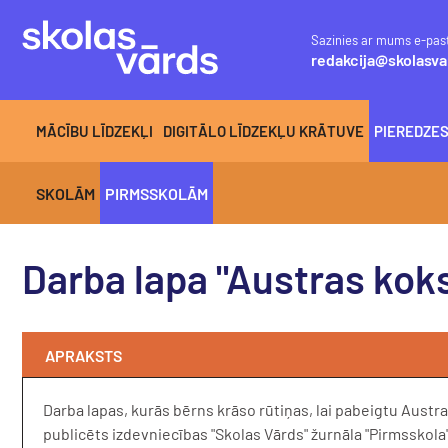
Sazinies ar mums e-pas
redakcija@skolasva
MĀCĪBU LĪDZEKĻI
DIGITĀLO LĪDZEKĻU KRĀTUVE
PIEREDZE
SKOLĀM
PIRMSSKOLĀM
Darba lapa "Austras kok
APRAKSTS
Darba lapas, kurās bērns krāso rūtiņas, lai pabeigtu Austra
publicēts izdevniecības "Skolas Vārds" žurnāla "Pirmsskol