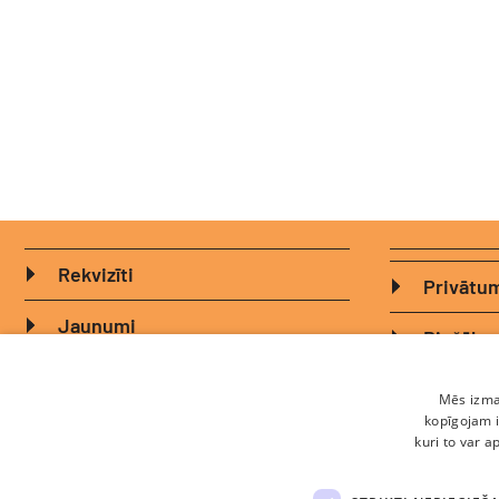
Rekvizīti
Privātum
Jaunumi
Biežāk u
Komanda
Sīkdatņu
Mēs izman
kopīgojam i
Ētikas kodekss
kuri to var a