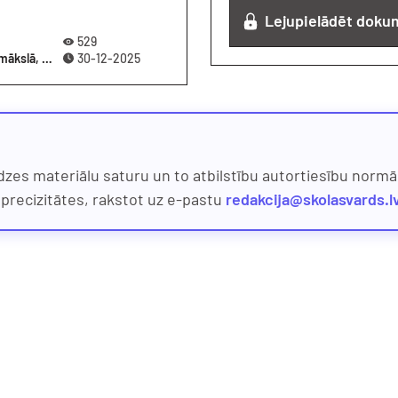
Lejupielādēt doku
529
2-3 gadi, 3-5 gadi, 5-7 gadi, Kultūras izpratne un pašizpausme mākslā, Praktiskā darbošanās, Darba lapas, Gadskārtu svētki
30-12-2025
dzes materiālu saturu un to atbilstību autortiesību normām
eprecizitātes, rakstot uz e-pastu
redakcija@skolasvards.l