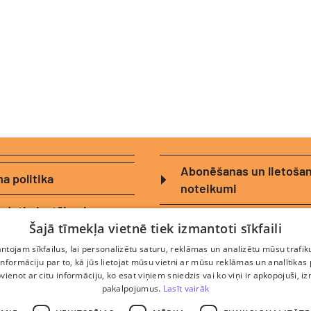
Abonēšanas un lietoša
a politika
noteikumi
zdotie jautājumi
Logotipi
Šajā tīmekļa vietnē tiek izmantoti sīkfaili
 lietošanas noteikumi
tojam sīkfailus, lai personalizētu saturu, reklāmas un analizētu mūsu trafik
nformāciju par to, kā jūs lietojat mūsu vietni ar mūsu reklāmas un analītikas
pvienot ar citu informāciju, ko esat viņiem sniedzis vai ko viņi ir apkopojuši, i
pakalpojumus.
Lasīt vairāk