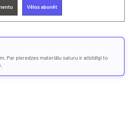
mentu
Vēlos abonēt
. Par pieredzes materiālu saturu ir atbildīgi to
v
.