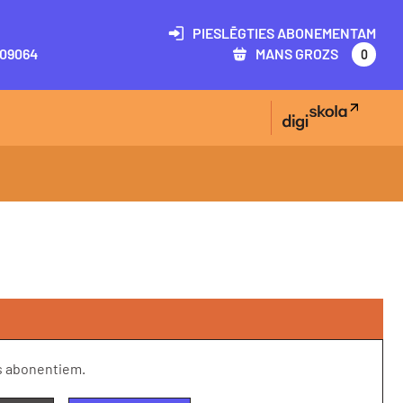
PIESLĒGTIES ABONEMENTAM
09064
MANS GROZS
0
s abonentiem.