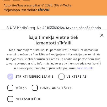
Autortiesības aizsargātas © 2026, SIA V-Media
Mājaslapa izstrādāta
SIA “V-Media”, reģ. Nr. 40103369264, Atveseļošanās fonda
saņemtā finansējuma ietvaros veic ieguldījumu
×
Šajā tīmekļa vietnē tiek
komercdarbības procesu uzlabošanā - ieviesta klientu
izmantoti sīkfaili
attiecību pārvaldības sistēma (CRM). 2024. gada 16.
decembrī tika noslēgts līgums Nr. 9.2-17-L-2024/928 ar
Mēs izmantojam sīkfailus, lai personalizētu saturu, reklāmas un
Latvijas Investīciju un attīstības aģentūru par atbalsta
analizētu mūsu trafiku. Mēs arī kopīgojam informāciju par to, kā jūs
lietojat mūsu vietni ar mūsu reklāmas un analītikas partneriem, kuri
saņemšanu saskaņā ar Atveseļošanas un noturības
to var apvienot ar citu informāciju, ko esat viņiem sniedzis vai ko viņi
mehānisma plāna 2. komponenti “Digitālā transformācija”
ir apkopojuši, izmantojot jūsu pakalpojumus.
Lasīt vairāk
(atbalsta pieteikuma Nr. DIGI/2024/1253). Projekta ietvaros
ieviesta klientu un darba procesu pārvaldības sistēma
STRIKTI NEPIECIEŠAMIE
VEIKTSPĒJAS
Scoro, uzlabojot pārdošanas procesu, centralizējot klientu
datubāzi un darījumu plūsmu, kā arī nodrošinot pārskatāmu,
MĒRĶA
FUNKCIONALITĀTES
efektīvu pārdošanas nodaļas darbu un precīzāku rezultātu
analīzi.
NEKLASIFICĒTIE