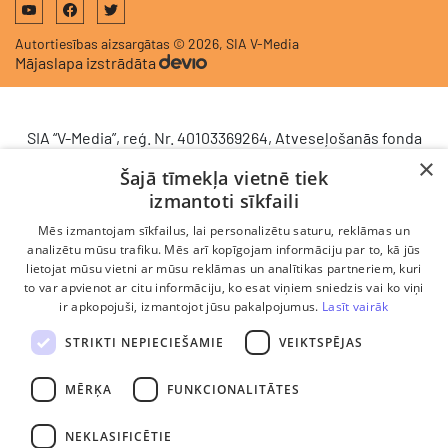
Autortiesības aizsargātas © 2026, SIA V-Media
Mājaslapa izstrādāta
SIA “V-Media”, reģ. Nr. 40103369264, Atveseļošanās fonda
saņemtā finansējuma ietvaros veic ieguldījumu
×
Šajā tīmekļa vietnē tiek
komercdarbības procesu uzlabošanā - ieviesta klientu
izmantoti sīkfaili
attiecību pārvaldības sistēma (CRM). 2024. gada 16.
decembrī tika noslēgts līgums Nr. 9.2-17-L-2024/928 ar
Mēs izmantojam sīkfailus, lai personalizētu saturu, reklāmas un
Latvijas Investīciju un attīstības aģentūru par atbalsta
analizētu mūsu trafiku. Mēs arī kopīgojam informāciju par to, kā jūs
lietojat mūsu vietni ar mūsu reklāmas un analītikas partneriem, kuri
saņemšanu saskaņā ar Atveseļošanas un noturības
to var apvienot ar citu informāciju, ko esat viņiem sniedzis vai ko viņi
mehānisma plāna 2. komponenti “Digitālā transformācija”
ir apkopojuši, izmantojot jūsu pakalpojumus.
Lasīt vairāk
(atbalsta pieteikuma Nr. DIGI/2024/1253). Projekta ietvaros
ieviesta klientu un darba procesu pārvaldības sistēma
STRIKTI NEPIECIEŠAMIE
VEIKTSPĒJAS
Scoro, uzlabojot pārdošanas procesu, centralizējot klientu
datubāzi un darījumu plūsmu, kā arī nodrošinot pārskatāmu,
MĒRĶA
FUNKCIONALITĀTES
efektīvu pārdošanas nodaļas darbu un precīzāku rezultātu
analīzi.
NEKLASIFICĒTIE