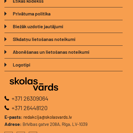
Ētikas kodekss
Privātuma politika
Biežāk uzdotie jautājumi
Sīkdatņu lietošanas noteikumi
Abonēšanas un lietošanas noteikumi
Logotipi
+371 26309064
+371 26448120
E-pasts:
redakcija@skolasvards.lv
Adrese:
Brīvības gatve 208A, Rīga, LV-1039