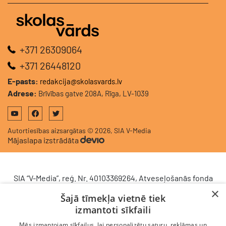
+371 26309064
+371 26448120
E-pasts:
redakcija@skolasvards.lv
Adrese:
Brīvības gatve 208A, Rīga, LV-1039
Autortiesības aizsargātas © 2026, SIA V-Media
Mājaslapa izstrādāta
SIA “V-Media”, reģ. Nr. 40103369264, Atveseļošanās fonda
saņemtā finansējuma ietvaros veic ieguldījumu
×
Šajā tīmekļa vietnē tiek
komercdarbības procesu uzlabošanā - ieviesta klientu
izmantoti sīkfaili
attiecību pārvaldības sistēma (CRM). 2024. gada 16.
decembrī tika noslēgts līgums Nr. 9.2-17-L-2024/928 ar
Mēs izmantojam sīkfailus, lai personalizētu saturu, reklāmas un