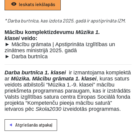
Ieskats iekšlapās
* Darba burtnīca, kas izdota 2025. gadā ir apstiprināta IZM.
Mācību komplektizdevumu
Mūzika 1.
klasei
veido:
► Mācību grāmata | Apstiprināta Izglītības un
zinātnes ministrijā 2025. gadā
► Darba burtnīca
Darba burtnīca 1. klasei
ir izmantojama komplektā
ar
Mūzika. Mācību grāmata
1.
klasei
, kuras saturs
veidots atbilstoši “Mūzika 1.-9. klasei” mācību
priekšmeta programmas paraugam, kas ir izstrādāts
Valsts izglītības satura centra Eiropas Sociālā fonda
projekta “Kompetenču pieeja mācību saturā”
ietvaros pēc
Skola2030
izveidotās programmas.
Atgriešanās atpakaļ