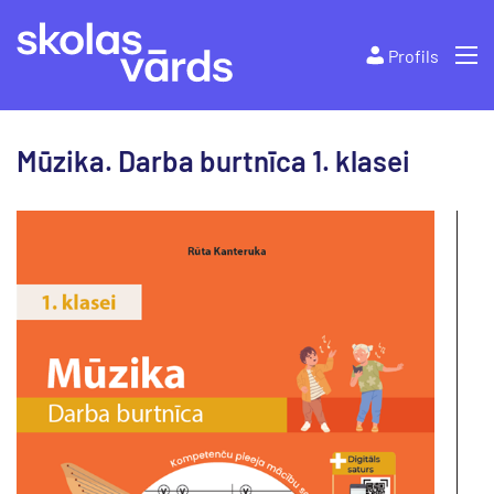
Profils
Mūzika. Darba burtnīca 1. klasei