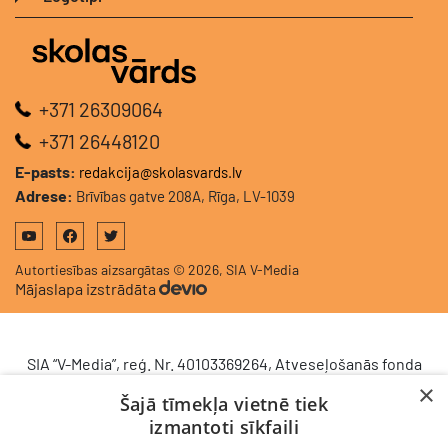
+371 26309064
+371 26448120
E-pasts:
redakcija@skolasvards.lv
Adrese:
Brīvības gatve 208A, Rīga, LV-1039
Autortiesības aizsargātas © 2026, SIA V-Media
Mājaslapa izstrādāta
SIA “V-Media”, reģ. Nr. 40103369264, Atveseļošanās fonda
saņemtā finansējuma ietvaros veic ieguldījumu
×
Šajā tīmekļa vietnē tiek
komercdarbības procesu uzlabošanā - ieviesta klientu
izmantoti sīkfaili
attiecību pārvaldības sistēma (CRM). 2024. gada 16.