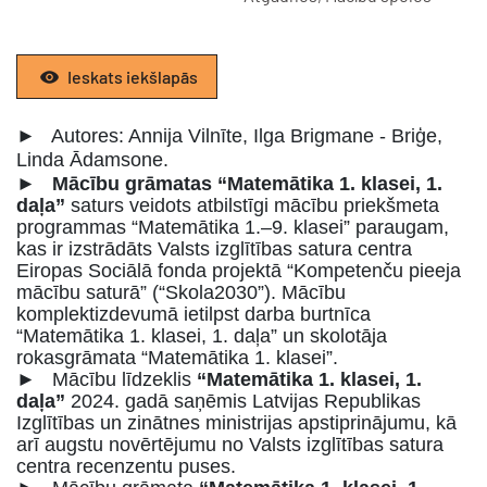
Ieskats iekšlapās
► Autores: Annija Vilnīte, Ilga Brigmane - Briģe,
Linda Ādamsone.
►
Mācību grāmatas “Matemātika 1. klasei, 1.
daļa”
saturs veidots atbilstīgi mācību priekšmeta
programmas “Matemātika 1.–9. klasei” paraugam,
kas ir izstrādāts Valsts izglītības satura centra
Eiropas Sociālā fonda projektā “Kompetenču pieeja
mācību saturā” (“Skola2030”). Mācību
komplektizdevumā ietilpst darba burtnīca
“Matemātika 1. klasei, 1. daļa” un skolotāja
rokasgrāmata “Matemātika 1. klasei”.
► Mācību līdzeklis
“Matemātika 1. klasei, 1.
daļa”
2024. gadā saņēmis Latvijas Republikas
Izglītības un zinātnes ministrijas apstiprinājumu, kā
arī augstu novērtējumu no Valsts izglītības satura
centra recenzentu puses.