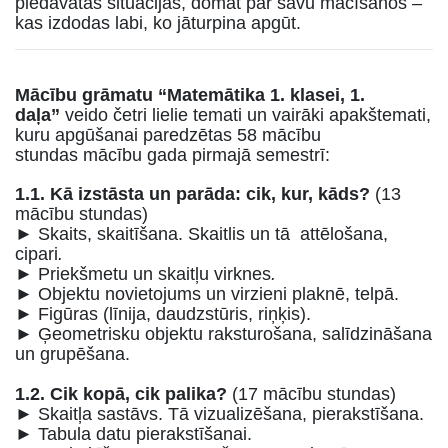
piedāvātas situācijas, domāt par savu mācīšanos –
kas izdodas labi, ko jāturpina apgūt.
Mācību grāmatu “Matemātika 1. klasei, 1.
daļa”
veido četri lielie temati un vairāki apakštemati,
kuru apgūšanai paredzētas 58 mācību
stundas
mācību gada pirmajā semestrī:
1.1. Kā izstāsta un parāda: cik, kur, kāds?
(13
mācību stundas)
► Skaits, skaitīšana. Skaitlis un tā attēlošana,
cipari
.
► Priekšmetu un skaitļu virknes
.
► Objektu novietojums un virzieni plaknē, telpā.
► Figūras (līnija, daudzstūris, riņķis).
► Ģeometrisku objektu raksturošana, salīdzināšana
un grupēšana.
1.2. Cik kopā, cik palika?
(17 mācību stundas)
► Skaitļa sastāvs. Tā vizualizēšana, pierakstīšana.
► Tabula datu pierakstīšanai.