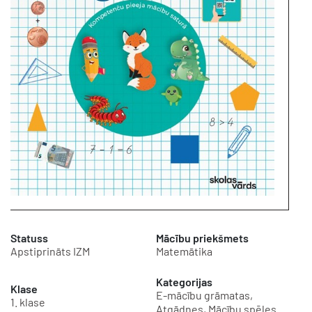
Statuss
Mācību priekšmets
Apstiprināts IZM
Matemātika
Kategorijas
Klase
E-mācību grāmatas,
1. klase
Atgādnes, Mācību spēles