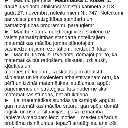
►
Mācību grāmata
“Matemātika 1. klasei, 1.
daļa”
ir veidota atbilstoši Ministru kabineta 2018.
gada 27. novembra noteikumiem Nr. 747 “Noteikumi
par valsts pamatizglītības standartu un
pamatizglītības programmu paraugiem”.
► Mācību saturs mērķtiecīgi virza skolēnu uz
valsts pamatizglītības standartā noteiktajiem
matemātikas mācību jomas plānotajiem
sasniedzamajiem rezultātiem, beidzot 3. klasi.
► Mācību līdzeklis izveidots, domājot par to, kā
matemātikā būt radošiem, diskutēt, uzklausīt,
kļūdīties un
mācīties no kļūdām, kā skolotājam atbalstīt
skolēnus un kā skolēniem atbalstīt vienam otru, kā
pētīt un izzināt matemātikas jautājumus, apgūt
paņēmienus un stratēģijas, kas noder ne tikai
matemātikas stundās, bet arī ikdienā.
► Lai matemātikas stundās veiksmīgāk apgūtu
gan matemātikas mācību saturu, gan spēju domāt
loģiski un risināt situācijas, īpaša uzmanība
jāpievērš mācībām iedziļinoties – meklēt dažādus
problēmu risinājumus, iepazīt stratēģijas, analizēt