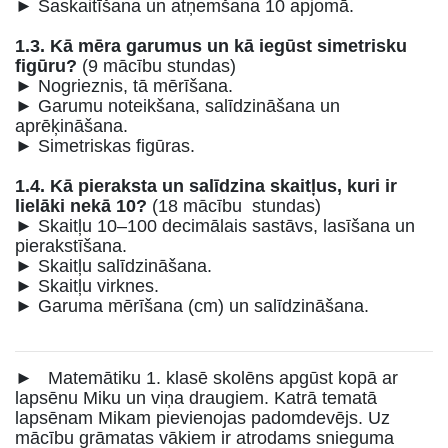
► Saskaitīšana un atņemšana 10 apjomā.
1.3. Kā mēra garumus un kā iegūst simetrisku
figūru?
(9 mācību stundas)
► Nogrieznis, tā mērīšana.
► Garumu noteikšana, salīdzināšana un
aprēķināšana.
► Simetriskas figūras.
1.4. Kā pieraksta un salīdzina skaitļus, kuri ir
lielāki nekā 10?
(18 mācību stundas)
► Skaitļu 10–100 decimālais sastāvs, lasīšana un
pierakstīšana.
► Skaitļu salīdzināšana.
► Skaitļu virknes.
► Garuma mērīšana (cm) un salīdzināšana.
► Matemātiku 1. klasē skolēns apgūst kopā ar
lapsēnu Miku un viņa draugiem. Katrā tematā
lapsēnam Mikam pievienojas padomdevējs. Uz
mācību grāmatas vākiem ir atrodams snieguma