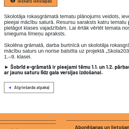
Ieskats iekšlapās
Skolotāja rokasgrāmatā tematu plānojums veidots, iev
pieejai mācību saturā. Resursu saraksts katru tematu p
pielāgot klases vajadzībām. Lai ērtāk vērtēt temata n
snieguma līmeņu apraksts.
Skolēna grāmatā, darba burtnīcā un skolotāja rokasgr
mācību saturs un norise balstīta uz projektā „Skola20
1.–9. klasei.
► Šobrīd e-grāmatā ir pieejami tēmu 1.1. un 1.2. pārba
ar jaunu saturu līdz gala versijas izdošanai.
Atgriešanās atpakaļ
Abonēšanas un lietoša