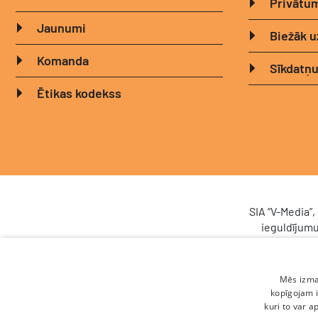
Privātum
Jaunumi
Biežāk u
Komanda
Sīkdatņu
Ētikas kodekss
SIA “V-Media”
ieguldījumu
sistēma (
Latvijas Inve
un noturības
Mēs izman
Nr. DIGI/2024
kopīgojam i
Scoro, uzlabo
kuri to var a