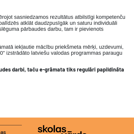
ērojot sasniedzamos rezultātus atbilstīgi kompetenču
alīdzēs atklāt daudzpusīgāk un saturu individuāli
oslēguma pārbaudes darbu, tam ir pievienots
āmatā iekļautie mācību priekšmeta mērķi, uzdevumi,
30” izstrādāto latviešu valodas programmas paraugu
udes darbi, taču e-grāmata tiks regulāri papildināta
nas