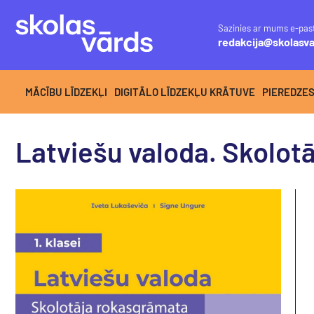
Sazinies ar mums e-pas
redakcija@skolasva
MĀCĪBU LĪDZEKĻI
DIGITĀLO LĪDZEKĻU KRĀTUVE
PIEREDZE
Latviešu valoda. Skolotā