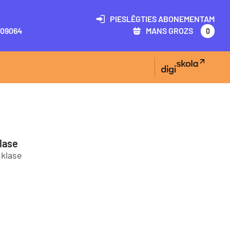
PIESLĒGTIES ABONEMENTAM
09064
MANS GROZS
0
lase
. klase