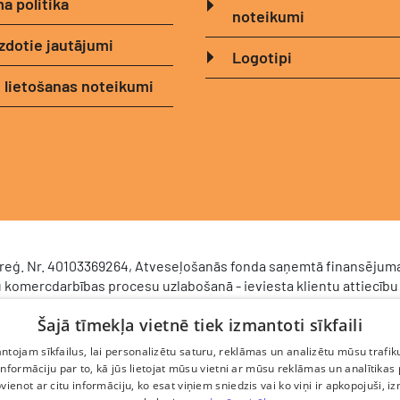
a politika
noteikumi
zdotie jautājumi
Logotipi
 lietošanas noteikumi
, reģ. Nr. 40103369264, Atveseļošanās fonda saņemtā finansējuma
 komercdarbības procesu uzlabošanā - ieviesta klientu attiecību
CRM). 2024. gada 16. decembrī tika noslēgts līgums Nr. 9.2-17-L-2
Šajā tīmekļa vietnē tiek izmantoti sīkfaili
stīciju un attīstības aģentūru par atbalsta saņemšanu saskaņā ar
 mehānisma plāna 2. komponenti “Digitālā transformācija” (atbals
tojam sīkfailus, lai personalizētu saturu, reklāmas un analizētu mūsu trafik
/1253). Projekta ietvaros ieviesta klientu un darba procesu pārva
nformāciju par to, kā jūs lietojat mūsu vietni ar mūsu reklāmas un analītikas
jot pārdošanas procesu, centralizējot klientu datubāzi un darīj
pvienot ar citu informāciju, ko esat viņiem sniedzis vai ko viņi ir apkopojuši, i