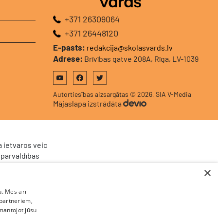
+371 26309064
+371 26448120
E-pasts:
redakcija@skolasvards.lv
Adrese:
Brīvības gatve 208A, Rīga, LV-1039
Autortiesības aizsargātas © 2026, SIA V-Media
Mājaslapa izstrādāta
 ietvaros veic
 pārvaldības
024/928 ar
×
 Atveseļošanas
ta pieteikuma
u. Mēs arī
ldības sistēma
 partneriem,
umu plūsmu, kā
zmantojot jūsu