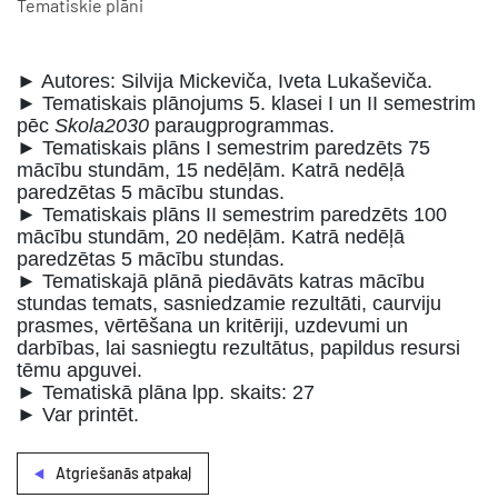
Tematiskie plāni
► Autores: Silvija Mickeviča, Iveta Lukaševiča.
► Tematiskais plānojums 5. klasei I un II semestrim
pēc
Skola2030
paraugprogrammas.
► Tematiskais plāns I semestrim paredzēts 75
mācību stundām, 15 nedēļām. Katrā nedēļā
paredzētas 5 mācību stundas.
► Tematiskais plāns II semestrim paredzēts 100
mācību stundām, 20 nedēļām. Katrā nedēļā
paredzētas 5 mācību stundas.
► Tematiskajā plānā piedāvāts katras mācību
stundas temats, sasniedzamie rezultāti, caurviju
prasmes, vērtēšana un kritēriji, uzdevumi un
darbības, lai sasniegtu rezultātus, papildus resursi
tēmu apguvei.
► Tematiskā plāna lpp. skaits: 27
► Var printēt.
Atgriešanās atpakaļ