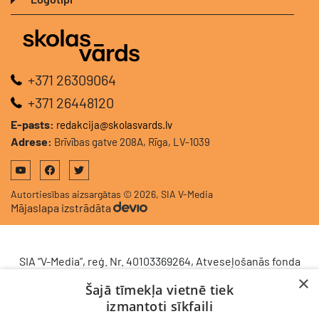
+371 26309064
+371 26448120
E-pasts:
redakcija@skolasvards.lv
Adrese:
Brīvības gatve 208A, Rīga, LV-1039
Autortiesības aizsargātas © 2026, SIA V-Media
Mājaslapa izstrādāta
SIA “V-Media”, reģ. Nr. 40103369264, Atveseļošanās fonda
saņemtā finansējuma ietvaros veic ieguldījumu
×
Šajā tīmekļa vietnē tiek
komercdarbības procesu uzlabošanā - ieviesta klientu
izmantoti sīkfaili
attiecību pārvaldības sistēma (CRM). 2024. gada 16.