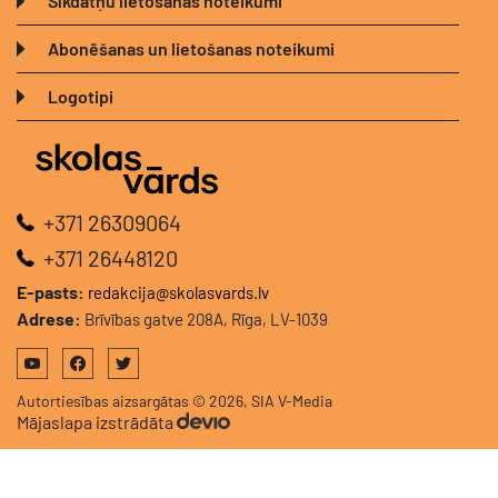
Sīkdatņu lietošanas noteikumi
Abonēšanas un lietošanas noteikumi
Logotipi
+371 26309064
+371 26448120
E-pasts:
redakcija@skolasvards.lv
Adrese:
Brīvības gatve 208A, Rīga, LV-1039
Autortiesības aizsargātas © 2026, SIA V-Media
Mājaslapa izstrādāta