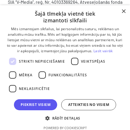
SIA “V-Media”, reģ. Nr. 40103369264, Atveseļošanās fonda
saņemtā finansējuma ietvaros veic ieguldījumu
×
Šajā tīmekļa vietnē tiek
komercdarbības procesu uzlabošanā - ieviesta klientu
izmantoti sīkfaili
attiecību pārvaldības sistēma (CRM). 2024. gada 16.
decembrī tika noslēgts līgums Nr. 9.2-17-L-2024/928 ar
Mēs izmantojam sīkfailus, lai personalizētu saturu, reklāmas un
Latvijas Investīciju un attīstības aģentūru par atbalsta
analizētu mūsu trafiku. Mēs arī kopīgojam informāciju par to, kā jūs
lietojat mūsu vietni ar mūsu reklāmas un analītikas partneriem, kuri
saņemšanu saskaņā ar Atveseļošanas un noturības
to var apvienot ar citu informāciju, ko esat viņiem sniedzis vai ko viņi
mehānisma plāna 2. komponenti “Digitālā transformācija”
ir apkopojuši, izmantojot jūsu pakalpojumus.
Lasīt vairāk
(atbalsta pieteikuma Nr. DIGI/2024/1253). Projekta ietvaros
ieviesta klientu un darba procesu pārvaldības sistēma
STRIKTI NEPIECIEŠAMIE
VEIKTSPĒJAS
Scoro, uzlabojot pārdošanas procesu, centralizējot klientu
datubāzi un darījumu plūsmu, kā arī nodrošinot pārskatāmu,
MĒRĶA
FUNKCIONALITĀTES
efektīvu pārdošanas nodaļas darbu un precīzāku rezultātu
analīzi.
NEKLASIFICĒTIE
PIEKRIST VISIEM
ATTEIKTIES NO VISIEM
RĀDĪT DETAĻAS
POWERED BY COOKIESCRIPT