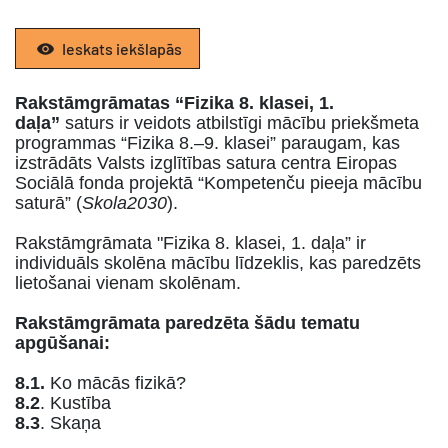
Ieskats iekšlapās
Rakstāmgrāmatas “Fizika 8. klasei, 1.
daļa”
saturs ir veidots atbilstīgi mācību priekšmeta
programmas “Fizika 8.–9. klasei” paraugam, kas
izstrādāts Valsts izglītības satura centra Eiropas
Sociālā fonda projektā “Kompetenču pieeja mācību
saturā” (
Skola2030
).
Rakstāmgrāmata "Fizika 8. klasei, 1. daļa” ir
individuāls skolēna mācību līdzeklis, kas paredzēts
lietošanai vienam skolēnam.
Rakstāmgrāmata paredzēta šādu tematu
apgūšanai:
8.1.
Ko mācās fizikā?
8.2
. Kustība
8.3
. Skaņa