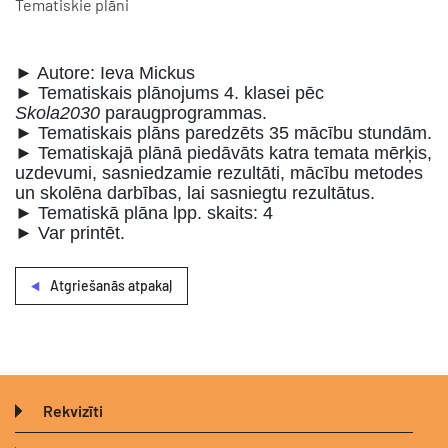
Tematiskie plāni
► Autore: Ieva Mickus
► Tematiskais plānojums 4. klasei pēc
Skola2030
paraugprogrammas.
► Tematiskais plāns paredzēts 35 mācību stundām.
► Tematiskajā plānā piedāvāts katra temata mērķis,
uzdevumi, sasniedzamie rezultāti, mācību metodes
un skolēna darbības, lai sasniegtu rezultātus.
► Tematiskā plāna lpp. skaits: 4
► Var printēt.
Atgriešanās atpakaļ
Rekvizīti