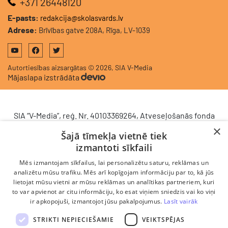
+371 26448120
E-pasts:
redakcija@skolasvards.lv
Adrese:
Brīvības gatve 208A, Rīga, LV-1039
Autortiesības aizsargātas © 2026, SIA V-Media
Mājaslapa izstrādāta
SIA “V-Media”, reģ. Nr. 40103369264, Atveseļošanās fonda
saņemtā finansējuma ietvaros veic ieguldījumu
×
Šajā tīmekļa vietnē tiek
komercdarbības procesu uzlabošanā - ieviesta klientu
izmantoti sīkfaili
attiecību pārvaldības sistēma (CRM). 2024. gada 16.
decembrī tika noslēgts līgums Nr. 9.2-17-L-2024/928 ar
Mēs izmantojam sīkfailus, lai personalizētu saturu, reklāmas un
Latvijas Investīciju un attīstības aģentūru par atbalsta
analizētu mūsu trafiku. Mēs arī kopīgojam informāciju par to, kā jūs
lietojat mūsu vietni ar mūsu reklāmas un analītikas partneriem, kuri
saņemšanu saskaņā ar Atveseļošanas un noturības
to var apvienot ar citu informāciju, ko esat viņiem sniedzis vai ko viņi
mehānisma plāna 2. komponenti “Digitālā transformācija”
ir apkopojuši, izmantojot jūsu pakalpojumus.
Lasīt vairāk
(atbalsta pieteikuma Nr. DIGI/2024/1253). Projekta ietvaros
ieviesta klientu un darba procesu pārvaldības sistēma
STRIKTI NEPIECIEŠAMIE
VEIKTSPĒJAS
Scoro, uzlabojot pārdošanas procesu, centralizējot klientu