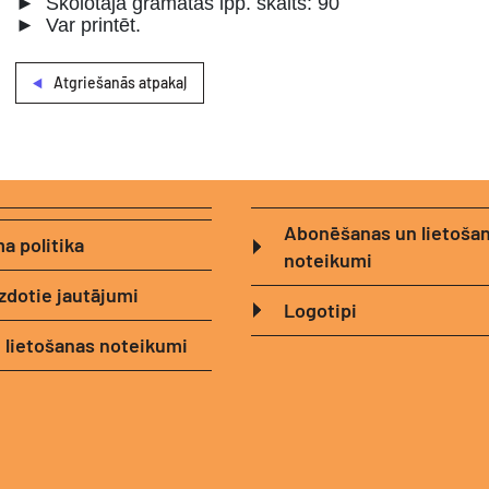
►
Skolotāja grāmatas lpp. skaits: 90
►
Var printēt.
Atgriešanās atpakaļ
Abonēšanas un lietoša
a politika
noteikumi
zdotie jautājumi
Logotipi
 lietošanas noteikumi