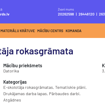
tā
Zvani mums
rds.lv
20262598
|
26448120
|
263
 MATERIĀLU KRĀTUVE
MĀCĪBU CENTRS
KOMANDA
otāja rokasgrāmata
Mācību priekšmets
K
Datorika
3
Kategorijas
E-skolotāja rokasgrāmatas, Tematiskie plāni,
Drukājamas darba lapas, Pārbaudes darbi,
Atgādnes