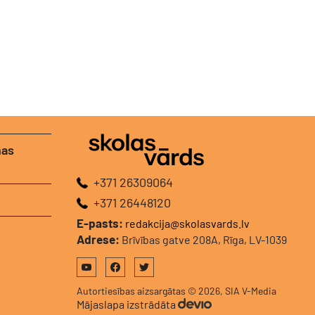
nas
+371 26309064
+371 26448120
E-pasts:
redakcija@skolasvards.lv
Adrese:
Brīvības gatve 208A, Rīga, LV-1039
Autortiesības aizsargātas © 2026, SIA V-Media
Mājaslapa izstrādāta