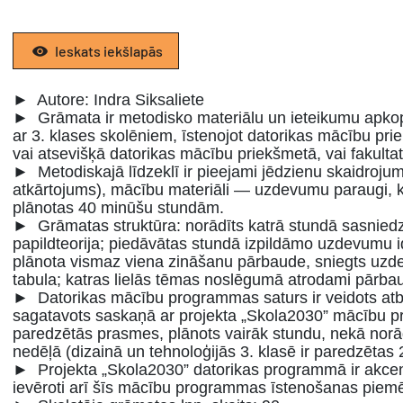
Ieskats iekšlapās
► Autore: Indra Siksaliete
►
Grāmata ir metodisko materiālu un ieteikumu apk
ar 3. klases skolēniem, īstenojot datorikas mācību pr
vai atsevišķā datorikas mācību priekšmetā, vai fakulta
►
Metodiskajā līdzeklī ir pieejami jēdzienu skaidrojumi
atkārtojums), mācību materiāli — uzdevumu paraugi, k
plānotas 40 minūšu stundām.
►
Grāmatas struktūra: norādīts katrā stundā sasnied
papildteorija; piedāvātas stundā izpildāmo uzdevumu i
plānota vismaz viena zināšanu pārbaude, sniegts uzd
tabula; katras lielās tēmas noslēgumā atrodami pārbau
►
Datorikas mācību programmas saturs ir veidots atb
sagatavots saskaņā ar projekta „Skola2030” mācību pr
paredzētās prasmes, plānots vairāk stundu, nekā nor
nedēļā (dizainā un tehnoloģijās 3. klasē ir paredzētas
►
Projekta „Skola2030” datorikas programmā ir akcent
ievēroti arī šīs mācību programmas īstenošanas piemē