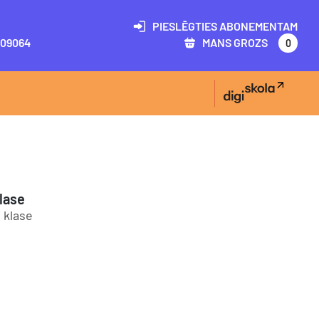
PIESLĒGTIES ABONEMENTAM
09064
MANS GROZS
0
lase
. klase