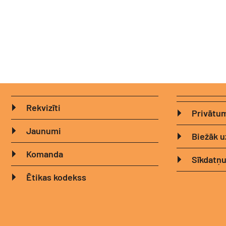
Rekvizīti
Privātum
Jaunumi
Biežāk u
Komanda
Sīkdatņu
Ētikas kodekss