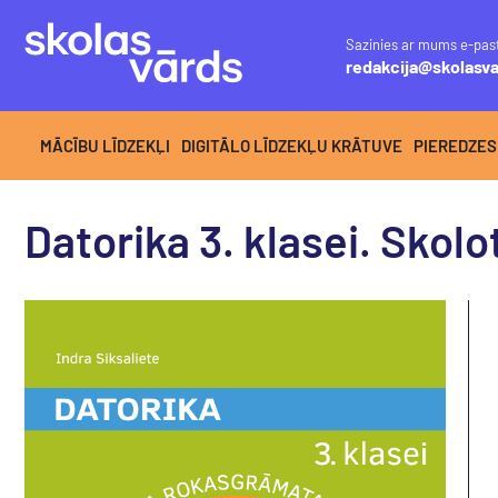
Sazinies ar mums e-pas
redakcija@skolasva
MĀCĪBU LĪDZEKĻI
DIGITĀLO LĪDZEKĻU KRĀTUVE
PIEREDZES
Datorika 3. klasei. Skol