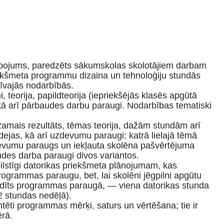
opojums, paredzēts sākumskolas skolotājiem darbam
iekšmeta programmu dizaina un tehnoloģiju stundās
tīvajās nodarbībās.
, teorija, papildteorija (iepriekšējās klasēs apgūtā
ā arī pārbaudes darbu paraugi. Nodarbības tematiski
zamais rezultāts, tēmas teorija, dažām stundām arī
dejas, kā arī uzdevumu paraugi; katrā lielajā tēmā
evumu paraugs un iekļauta skolēna pašvērtējuma
des darba paraugi divos variantos.
ilstīgi datorikas priekšmeta plānojumam, kas
ogrammas paraugu, bet, lai skolēni jēgpilni apgūtu
ādīts programmas paraugā, — viena datorikas stunda
 2 stundas nedēļā).
ēti programmas mērķi, saturs un vērtēšana; tie ir
rā.