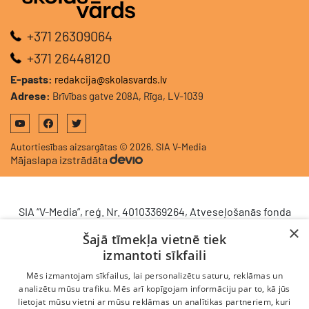
+371 26309064
+371 26448120
E-pasts:
redakcija@skolasvards.lv
Adrese:
Brīvības gatve 208A, Rīga, LV-1039
Autortiesības aizsargātas © 2026, SIA V-Media
Mājaslapa izstrādāta
SIA “V-Media”, reģ. Nr. 40103369264, Atveseļošanās fonda
saņemtā finansējuma ietvaros veic ieguldījumu
×
Šajā tīmekļa vietnē tiek
komercdarbības procesu uzlabošanā - ieviesta klientu
izmantoti sīkfaili
attiecību pārvaldības sistēma (CRM). 2024. gada 16.
decembrī tika noslēgts līgums Nr. 9.2-17-L-2024/928 ar
Mēs izmantojam sīkfailus, lai personalizētu saturu, reklāmas un
Latvijas Investīciju un attīstības aģentūru par atbalsta
analizētu mūsu trafiku. Mēs arī kopīgojam informāciju par to, kā jūs
lietojat mūsu vietni ar mūsu reklāmas un analītikas partneriem, kuri
saņemšanu saskaņā ar Atveseļošanas un noturības