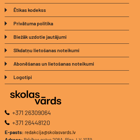
Ētikas kodekss
Privātuma politika
Biežāk uzdotie jautājumi
Sīkdatņu lietošanas noteikumi
Abonēšanas un lietošanas noteikumi
Logotipi
+371 26309064
+371 26448120
E-pasts:
redakcija@skolasvards.lv
Adrese:
Brīvības gatve 208A, Rīga, LV-1039