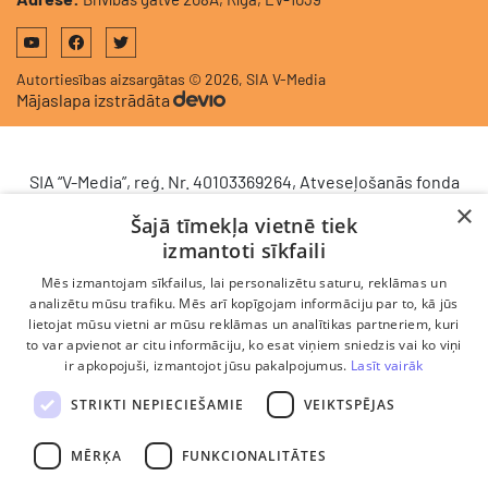
Autortiesības aizsargātas © 2026, SIA V-Media
Mājaslapa izstrādāta
SIA “V-Media”, reģ. Nr. 40103369264, Atveseļošanās fonda
saņemtā finansējuma ietvaros veic ieguldījumu
×
Šajā tīmekļa vietnē tiek
komercdarbības procesu uzlabošanā - ieviesta klientu
izmantoti sīkfaili
attiecību pārvaldības sistēma (CRM). 2024. gada 16.
decembrī tika noslēgts līgums Nr. 9.2-17-L-2024/928 ar
Mēs izmantojam sīkfailus, lai personalizētu saturu, reklāmas un
Latvijas Investīciju un attīstības aģentūru par atbalsta
analizētu mūsu trafiku. Mēs arī kopīgojam informāciju par to, kā jūs
lietojat mūsu vietni ar mūsu reklāmas un analītikas partneriem, kuri
saņemšanu saskaņā ar Atveseļošanas un noturības
to var apvienot ar citu informāciju, ko esat viņiem sniedzis vai ko viņi
mehānisma plāna 2. komponenti “Digitālā transformācija”
ir apkopojuši, izmantojot jūsu pakalpojumus.
Lasīt vairāk
(atbalsta pieteikuma Nr. DIGI/2024/1253). Projekta ietvaros
ieviesta klientu un darba procesu pārvaldības sistēma
STRIKTI NEPIECIEŠAMIE
VEIKTSPĒJAS
Scoro, uzlabojot pārdošanas procesu, centralizējot klientu
datubāzi un darījumu plūsmu, kā arī nodrošinot pārskatāmu,
MĒRĶA
FUNKCIONALITĀTES
efektīvu pārdošanas nodaļas darbu un precīzāku rezultātu