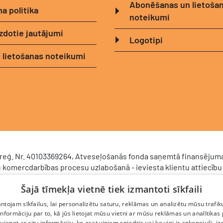
Abonēšanas un lietoša
a politika
noteikumi
zdotie jautājumi
Logotipi
 lietošanas noteikumi
, reģ. Nr. 40103369264, Atveseļošanās fonda saņemtā finansējuma
 komercdarbības procesu uzlabošanā - ieviesta klientu attiecību
CRM). 2024. gada 16. decembrī tika noslēgts līgums Nr. 9.2-17-L-2
Šajā tīmekļa vietnē tiek izmantoti sīkfaili
stīciju un attīstības aģentūru par atbalsta saņemšanu saskaņā ar
 mehānisma plāna 2. komponenti “Digitālā transformācija” (atbals
tojam sīkfailus, lai personalizētu saturu, reklāmas un analizētu mūsu trafik
/1253). Projekta ietvaros ieviesta klientu un darba procesu pārva
nformāciju par to, kā jūs lietojat mūsu vietni ar mūsu reklāmas un analītikas
jot pārdošanas procesu, centralizējot klientu datubāzi un darīj
pvienot ar citu informāciju, ko esat viņiem sniedzis vai ko viņi ir apkopojuši, i