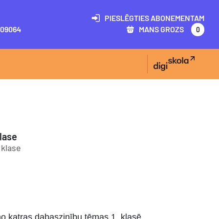
PIESLĒGTIES ABONEMENTAM
09064
MANS GROZS
0
lase
. klase
o katras dabaszinību tēmas 1. klasē.