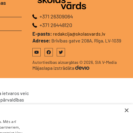
nas
+371 26309064
+371 26448120
E-pasts:
redakcija@skolasvards.lv
Adrese:
Brīvības gatve 208A, Rīga, LV-1039
Autortiesības aizsargātas © 2026, SIA V-Media
Mājaslapa izstrādāta
 ietvaros veic
 pārvaldības
024/928 ar
×
 Atveseļošanas
ta pieteikuma
u. Mēs arī
ldības sistēma
 partneriem,
umu plūsmu, kā
zmantojot jūsu