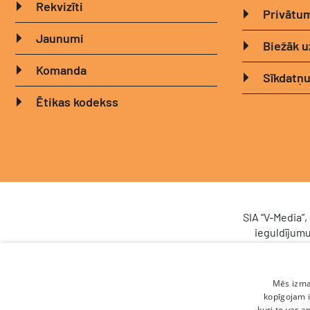
Rekvizīti
Privātum
Jaunumi
Biežāk u
Komanda
Sīkdatņu
Ētikas kodekss
SIA “V-Media”
ieguldījumu
sistēma (
Latvijas Inve
un noturības
Mēs izman
Nr. DIGI/2024
kopīgojam i
Scoro, uzlabo
kuri to var a