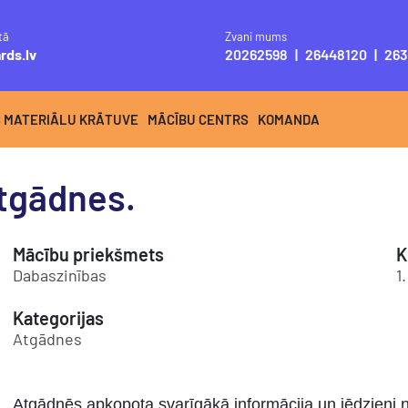
tā
Zvani mums
rds.lv
20262598
|
26448120
|
263
S MATERIĀLU KRĀTUVE
MĀCĪBU CENTRS
KOMANDA
Atgādnes.
Mācību priekšmets
K
Dabaszinības
1
Kategorijas
Atgādnes
Atgādnēs apkopota svarīgākā informācija un jēdzieni n