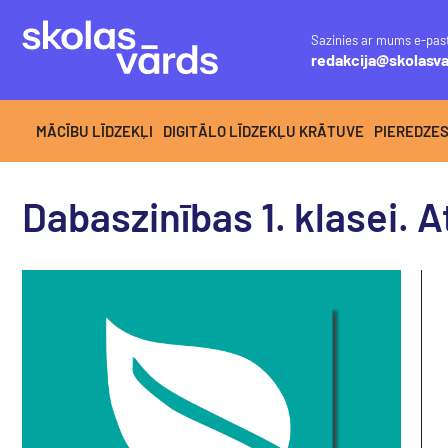
Sazinies ar mums e-pas
redakcija@skolasva
MĀCĪBU LĪDZEKĻI
DIGITĀLO LĪDZEKĻU KRĀTUVE
PIEREDZE
Dabaszinības 1. klasei. 