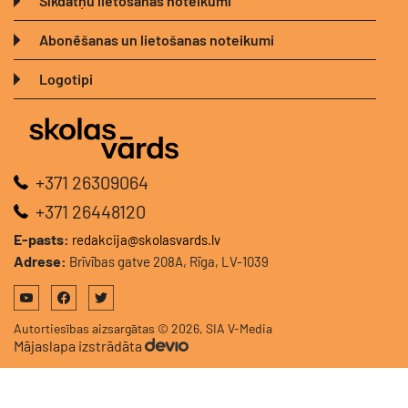
Sīkdatņu lietošanas noteikumi
Abonēšanas un lietošanas noteikumi
Logotipi
+371 26309064
+371 26448120
E-pasts:
redakcija@skolasvards.lv
Adrese:
Brīvības gatve 208A, Rīga, LV-1039
Autortiesības aizsargātas © 2026, SIA V-Media
Mājaslapa izstrādāta