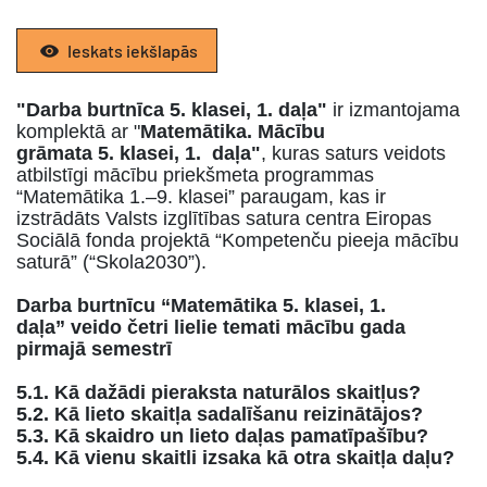
Ieskats iekšlapās
"Darba burtnīca 5. klasei, 1. daļa"
ir izmantojama
komplektā ar "
Matemātika. Mācību
grāmata
5.
klasei, 1. daļa"
, kuras saturs veidots
atbilstīgi mācību priekšmeta programmas
“Matemātika 1.–9. klasei” paraugam, kas ir
izstrādāts Valsts izglītības satura centra Eiropas
Sociālā fonda projektā “Kompetenču pieeja mācību
saturā” (“Skola2030”).
Darba burtnīcu “Matemātika 5. klasei, 1.
daļa”
veido četri lielie temati mācību gada
pirmajā semestrī
5.1. Kā dažādi pieraksta naturālos skaitļus?
5.2. Kā lieto skaitļa sadalīšanu reizinātājos?
5.3. Kā skaidro un lieto daļas pamatīpašību?
5.4. Kā vienu skaitli izsaka kā otra skaitļa daļu?