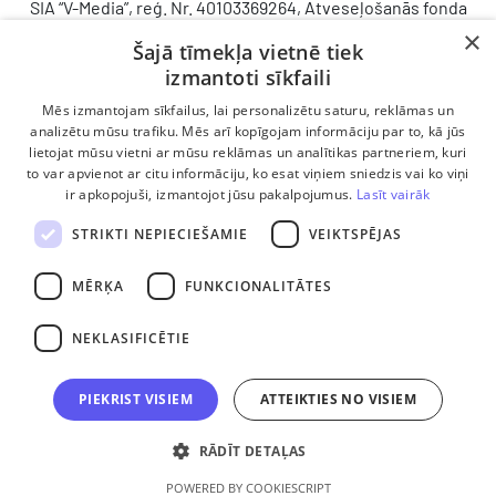
SIA “V-Media”, reģ. Nr. 40103369264, Atveseļošanās fonda
saņemtā finansējuma ietvaros veic ieguldījumu
×
Šajā tīmekļa vietnē tiek
komercdarbības procesu uzlabošanā - ieviesta klientu
izmantoti sīkfaili
attiecību pārvaldības sistēma (CRM). 2024. gada 16.
decembrī tika noslēgts līgums Nr. 9.2-17-L-2024/928 ar
Mēs izmantojam sīkfailus, lai personalizētu saturu, reklāmas un
Latvijas Investīciju un attīstības aģentūru par atbalsta
analizētu mūsu trafiku. Mēs arī kopīgojam informāciju par to, kā jūs
lietojat mūsu vietni ar mūsu reklāmas un analītikas partneriem, kuri
saņemšanu saskaņā ar Atveseļošanas un noturības
to var apvienot ar citu informāciju, ko esat viņiem sniedzis vai ko viņi
mehānisma plāna 2. komponenti “Digitālā transformācija”
ir apkopojuši, izmantojot jūsu pakalpojumus.
Lasīt vairāk
(atbalsta pieteikuma Nr. DIGI/2024/1253). Projekta ietvaros
ieviesta klientu un darba procesu pārvaldības sistēma
STRIKTI NEPIECIEŠAMIE
VEIKTSPĒJAS
Scoro, uzlabojot pārdošanas procesu, centralizējot klientu
datubāzi un darījumu plūsmu, kā arī nodrošinot pārskatāmu,
MĒRĶA
FUNKCIONALITĀTES
efektīvu pārdošanas nodaļas darbu un precīzāku rezultātu
analīzi.
NEKLASIFICĒTIE
PIEKRIST VISIEM
ATTEIKTIES NO VISIEM
RĀDĪT DETAĻAS
POWERED BY COOKIESCRIPT