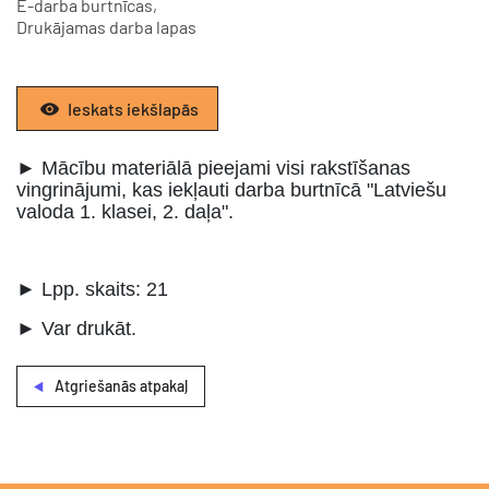
E-darba burtnīcas,
Drukājamas darba lapas
Ieskats iekšlapās
► Mācību materiālā pieejami visi rakstīšanas
vingrinājumi, kas iekļauti darba burtnīcā "Latviešu
valoda 1. klasei, 2. daļa".
► Lpp. skaits: 21
► Var drukāt.
Atgriešanās atpakaļ