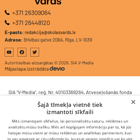
+371 26309064
+371 26448120
E-pasts:
redakcija@skolasvards.lv
Adrese:
Brīvības gatve 208A, Rīga, LV-1039
Autortiesības aizsargātas © 2026, SIA V-Media
Mājaslapa izstrādāta
SIA “V-Media”, reģ. Nr. 40103369264, Atveseļošanās fonda
saņemtā finansējuma ietvaros veic ieguldījumu
×
Šajā tīmekļa vietnē tiek
komercdarbības procesu uzlabošanā - ieviesta klientu
izmantoti sīkfaili
attiecību pārvaldības sistēma (CRM). 2024. gada 16.
decembrī tika noslēgts līgums Nr. 9.2-17-L-2024/928 ar
Mēs izmantojam sīkfailus, lai personalizētu saturu, reklāmas un
Latvijas Investīciju un attīstības aģentūru par atbalsta
analizētu mūsu trafiku. Mēs arī kopīgojam informāciju par to, kā jūs
lietojat mūsu vietni ar mūsu reklāmas un analītikas partneriem, kuri
saņemšanu saskaņā ar Atveseļošanas un noturības
to var apvienot ar citu informāciju, ko esat viņiem sniedzis vai ko viņi