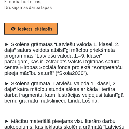
E-darba burtnīcas,
Drukājamas darba lapas
Ieskats iekšlapās
► Skolēna grāmatas “Latviešu valoda 1. klasei, 2.
daļa” saturs veidots atbilstīgi mācību priekšmeta
programmas “Latviešu valoda 1.–9. klasei”
paraugam, kas ir izstrādāts Valsts izglītības satura
centra Eiropas Sociālā fonda projektā “Kompetenču
pieeja mācību saturā” (“Skola2030”).
► Skolēna grāmatā "Latviešu valoda 1. klasei, 2.
daļa" katra mācību stunda sākas ar kāda literāra
darba fragmentu, kam ilustrācijas veidojusi talantīgā
bērnu grāmatu māksliniece Linda Lošina.
► Mācību materiālā pieejams visu literāro darbu
apkopojums, kas iekļauts skolēna grāmatā "Latviešu