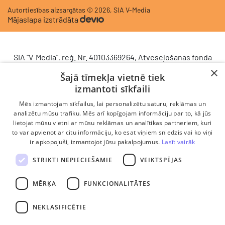
Autortiesības aizsargātas © 2026, SIA V-Media
Mājaslapa izstrādāta
SIA “V-Media”, reģ. Nr. 40103369264, Atveseļošanās fonda
saņemtā finansējuma ietvaros veic ieguldījumu
×
Šajā tīmekļa vietnē tiek
komercdarbības procesu uzlabošanā - ieviesta klientu
izmantoti sīkfaili
attiecību pārvaldības sistēma (CRM). 2024. gada 16.
decembrī tika noslēgts līgums Nr. 9.2-17-L-2024/928 ar
Mēs izmantojam sīkfailus, lai personalizētu saturu, reklāmas un
Latvijas Investīciju un attīstības aģentūru par atbalsta
analizētu mūsu trafiku. Mēs arī kopīgojam informāciju par to, kā jūs
lietojat mūsu vietni ar mūsu reklāmas un analītikas partneriem, kuri
saņemšanu saskaņā ar Atveseļošanas un noturības
to var apvienot ar citu informāciju, ko esat viņiem sniedzis vai ko viņi
mehānisma plāna 2. komponenti “Digitālā transformācija”
ir apkopojuši, izmantojot jūsu pakalpojumus.
Lasīt vairāk
(atbalsta pieteikuma Nr. DIGI/2024/1253). Projekta ietvaros
ieviesta klientu un darba procesu pārvaldības sistēma
STRIKTI NEPIECIEŠAMIE
VEIKTSPĒJAS
Scoro, uzlabojot pārdošanas procesu, centralizējot klientu
datubāzi un darījumu plūsmu, kā arī nodrošinot pārskatāmu,
MĒRĶA
FUNKCIONALITĀTES
efektīvu pārdošanas nodaļas darbu un precīzāku rezultātu
analīzi.
NEKLASIFICĒTIE