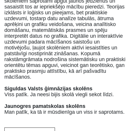
skolēniem saprotami apgūt jaunos jēdzienus un
sasaistīt tos ar iepriekšējo mācību pieredzi. Teorijas
izklāsts ir loģisks un pieejams, bet praktiskie
uzdevumi, tostarp datu analīze tabulās, ātruma
aprēķini un grafiku veidošana, veicina analītisko
domāšanu, matemātiskās prasmes un spēju
interpretēt datus no grafika. Digitālie un interaktīvie
uzdevumi padara mācīšanos saistošu un
motivējošu, ļaujot skolēniem aktīvi iesaistīties un
patstāvīgi nostiprināt zināšanas. Kopumā
rakstāmgrāmata nodrošina sistemātisku un praktiski
orientētu tēmas apguvi, veicinot gan teorētisko, gan
praktisko prasmju attīstību, kā arī pašvadītu
mācīšanos.
Siguldas Valsts ģimnāzijas skolēns
Viss patīk. Ja neesi bijis skolā viegli sekot līdzi.
Jaunogres pamatskolas skolēns
Man patīk, ka tā ir mūsdienīga un viss ir saprotams.