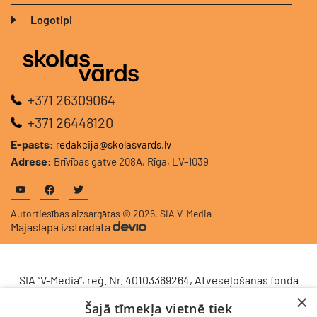
Logotipi
+371 26309064
+371 26448120
E-pasts:
redakcija@skolasvards.lv
Adrese:
Brīvības gatve 208A, Rīga, LV-1039
Autortiesības aizsargātas © 2026, SIA V-Media
Mājaslapa izstrādāta
SIA “V-Media”, reģ. Nr. 40103369264, Atveseļošanās fonda
saņemtā finansējuma ietvaros veic ieguldījumu
×
Šajā tīmekļa vietnē tiek
komercdarbības procesu uzlabošanā - ieviesta klientu