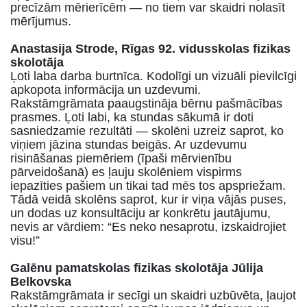
precīzām mērierīcēm — no tiem var skaidri nolasīt
mērījumus.
Anastasija Strode, Rīgas 92. vidusskolas fizikas
skolotāja
Ļoti laba darba burtnīca. Kodolīgi un vizuāli pievilcīgi
apkopota informācija un uzdevumi.
Rakstāmgrāmata paaugstināja bērnu pašmācības
prasmes. Ļoti labi, ka stundas sākumā ir doti
sasniedzamie rezultāti — skolēni uzreiz saprot, ko
viņiem jāzina stundas beigās. Ar uzdevumu
risināšanas piemēriem (īpaši mērvienību
pārveidošanā) es ļauju skolēniem vispirms
iepazīties pašiem un tikai tad mēs tos apspriežam.
Tādā veidā skolēns saprot, kur ir viņa vājās puses,
un dodas uz konsultāciju ar konkrētu jautājumu,
nevis ar vārdiem: “Es neko nesaprotu, izskaidrojiet
visu!”
Galēnu pamatskolas fizikas skolotāja Jūlija
Belkovska
Rakstāmgrāmata ir secīgi un skaidri uzbūvēta, ļaujot