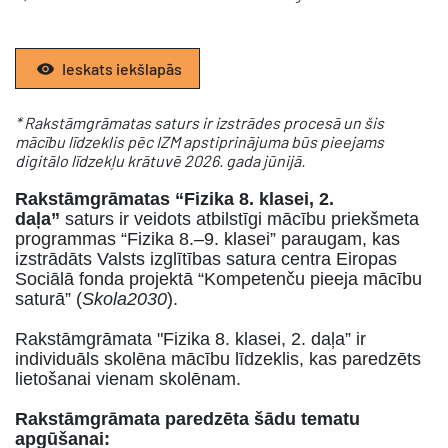
Ieskats iekšlapās
* Rakstāmgrāmatas saturs ir izstrādes procesā un šis
mācību līdzeklis pēc IZM apstiprinājuma būs pieejams
digitālo līdzekļu krātuvē 2026. gada jūnijā.
Rakstāmgrāmatas “Fizika 8. klasei, 2.
daļa”
saturs ir veidots atbilstīgi mācību priekšmeta
programmas “Fizika 8.–9. klasei” paraugam, kas
izstrādāts Valsts izglītības satura centra Eiropas
Sociālā fonda projektā “Kompetenču pieeja mācību
saturā” (
Skola2030
).
Rakstāmgrāmata "Fizika 8. klasei, 2. daļa” ir
individuāls skolēna mācību līdzeklis, kas paredzēts
lietošanai vienam skolēnam.
Rakstāmgrāmata paredzēta šādu tematu
apgūšanai: