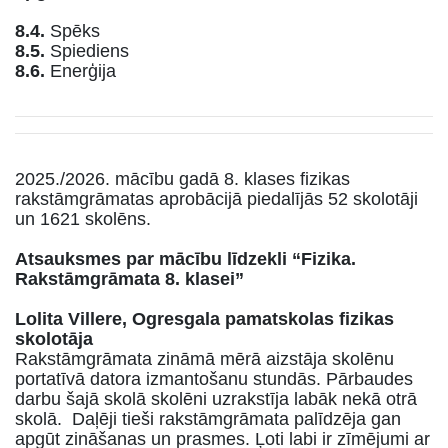
8.4.
Spēks
8.5.
Spiediens
8.6.
Enerģija
2025./2026. mācību gadā 8. klases fizikas
rakstāmgrāmatas aprobācijā piedalījās 52 skolotāji
un 1621 skolēns.
Atsauksmes par mācību līdzekli “Fizika.
Rakstāmgrāmata 8. klasei”
Lolita Villere, Ogresgala pamatskolas fizikas
skolotāja
Rakstāmgrāmata zināmā mērā aizstāja skolēnu
portatīvā datora izmantošanu stundās. Pārbaudes
darbu šajā skolā skolēni uzrakstīja labāk nekā otrā
skolā. Daļēji tieši rakstāmgrāmata palīdzēja gan
apgūt zināšanas un prasmes. Ļoti labi ir zīmējumi ar