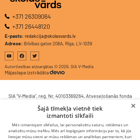
+371 26309064
+371 26448120
E-pasts:
redakcija@skolasvards.lv
Adrese:
Brīvības gatve 208A, Rīga, LV-1039
Autortiesības aizsargātas © 2026, SIA V-Media
Mājaslapa izstrādāta
SIA “V-Media”, reģ. Nr. 40103369264, Atveseļošanās fonda
saņemtā finansējuma ietvaros veic ieguldījumu
×
Šajā tīmekļa vietnē tiek
komercdarbības procesu uzlabošanā - ieviesta klientu
izmantoti sīkfaili
attiecību pārvaldības sistēma (CRM). 2024. gada 16.
decembrī tika noslēgts līgums Nr. 9.2-17-L-2024/928 ar
Mēs izmantojam sīkfailus, lai personalizētu saturu, reklāmas un
Latvijas Investīciju un attīstības aģentūru par atbalsta
analizētu mūsu trafiku. Mēs arī kopīgojam informāciju par to, kā jūs
lietojat mūsu vietni ar mūsu reklāmas un analītikas partneriem, kuri
saņemšanu saskaņā ar Atveseļošanas un noturības