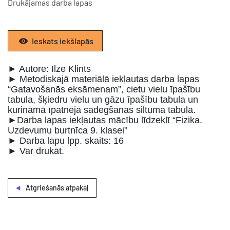
Drukājamas darba lapas
Ieskats iekšlapās
► Autore: Ilze Klints
► Metodiskajā materiālā iekļautas darba lapas
“Gatavošanās eksāmenam”, cietu vielu īpašību
tabula, šķiedru vielu un gāzu īpašību tabula un
kurināmā īpatnējā sadegšanas siltuma tabula.
►Darba lapas iekļautas mācību līdzeklī “Fizika.
Uzdevumu burtnīca 9. klasei”
► Darba lapu lpp. skaits: 16
► Var drukāt.
Atgriešanās atpakaļ