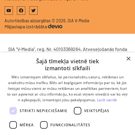
Autortiesības aizsargātas © 2026, SIA V-Media
Mājaslapa izstrādāta
SIA “V-Media”, reģ. Nr. 40103369264, Atveseļošanās fonda
saņemtā finansējuma ietvaros veic ieguldījumu
×
Šajā tīmekļa vietnē tiek
komercdarbības procesu uzlabošanā - ieviesta klientu
izmantoti sīkfaili
attiecību pārvaldības sistēma (CRM). 2024. gada 16.
decembrī tika noslēgts līgums Nr. 9.2-17-L-2024/928 ar
Mēs izmantojam sīkfailus, lai personalizētu saturu, reklāmas un
Latvijas Investīciju un attīstības aģentūru par atbalsta
analizētu mūsu trafiku. Mēs arī kopīgojam informāciju par to, kā jūs
saņemšanu saskaņā ar Atveseļošanas un noturības
lietojat mūsu vietni ar mūsu reklāmas un analītikas partneriem, kuri
to var apvienot ar citu informāciju, ko esat viņiem sniedzis vai ko viņi
mehānisma plāna 2. komponenti “Digitālā transformācija”
ir apkopojuši, izmantojot jūsu pakalpojumus.
Lasīt vairāk
(atbalsta pieteikuma Nr. DIGI/2024/1253). Projekta ietvaros
ieviesta klientu un darba procesu pārvaldības sistēma
STRIKTI NEPIECIEŠAMIE
VEIKTSPĒJAS
Scoro, uzlabojot pārdošanas procesu, centralizējot klientu
datubāzi un darījumu plūsmu, kā arī nodrošinot pārskatāmu,
MĒRĶA
FUNKCIONALITĀTES
efektīvu pārdošanas nodaļas darbu un precīzāku rezultātu