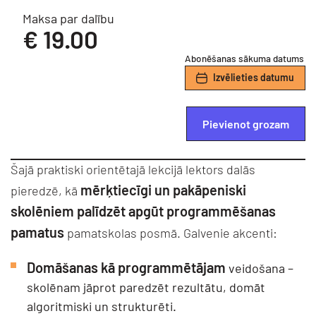
Maksa par dalību
€
19.00
Abonēšanas sākuma datums
Izvēlieties datumu
Pievienot grozam
Šajā praktiski orientētajā lekcijā lektors dalās
mērķtiecīgi un pakāpeniski
pieredzē, kā
skolēniem palīdzēt apgūt programmēšanas
pamatus
pamatskolas posmā. Galvenie akcenti:
Domāšanas kā programmētājam
veidošana –
skolēnam jāprot paredzēt rezultātu, domāt
algoritmiski un strukturēti.