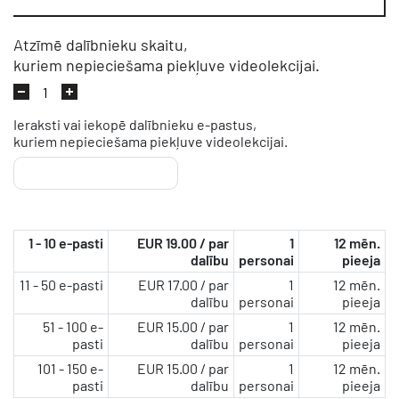
Atzīmē dalībnieku skaitu,
kuriem nepieciešama piekļuve videolekcijai.
Ieraksti vai iekopē dalībnieku e-pastus,
kuriem nepieciešama piekļuve videolekcijai.
1 - 10 e-pasti
EUR 19.00 / par
1
12 mēn.
dalību
personai
pieeja
11 - 50 e-pasti
EUR 17.00 / par
1
12 mēn.
dalību
personai
pieeja
51 - 100 e-
EUR 15.00 / par
1
12 mēn.
pasti
dalību
personai
pieeja
101 - 150 e-
EUR 15.00 / par
1
12 mēn.
pasti
dalību
personai
pieeja