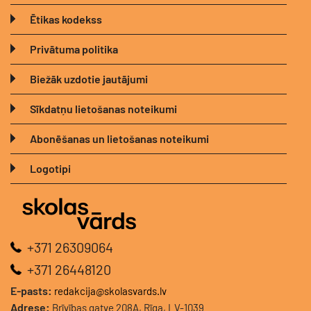
Ētikas kodekss
Privātuma politika
Biežāk uzdotie jautājumi
Sīkdatņu lietošanas noteikumi
Abonēšanas un lietošanas noteikumi
Logotipi
+371 26309064
+371 26448120
E-pasts:
redakcija@skolasvards.lv
Adrese:
Brīvības gatve 208A, Rīga, LV-1039