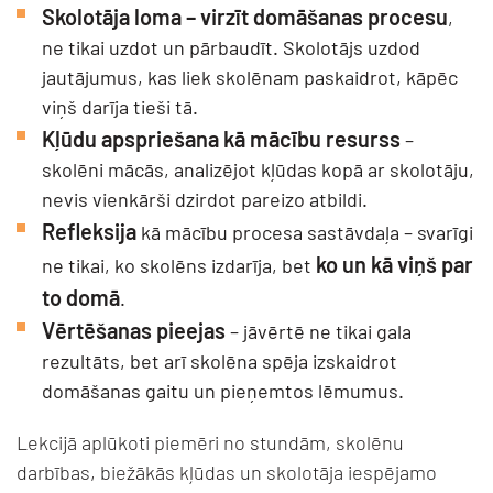
Skolotāja loma – virzīt domāšanas procesu
,
ne tikai uzdot un pārbaudīt. Skolotājs uzdod
jautājumus, kas liek skolēnam paskaidrot, kāpēc
viņš darīja tieši tā.
Kļūdu apspriešana kā mācību resurss
–
skolēni mācās, analizējot kļūdas kopā ar skolotāju,
nevis vienkārši dzirdot pareizo atbildi.
Refleksija
kā mācību procesa sastāvdaļa – svarīgi
ko un kā viņš par
ne tikai, ko skolēns izdarīja, bet
to domā
.
Vērtēšanas pieejas
– jāvērtē ne tikai gala
rezultāts, bet arī skolēna spēja izskaidrot
domāšanas gaitu un pieņemtos lēmumus.
Lekcijā aplūkoti piemēri no stundām, skolēnu
darbības, biežākās kļūdas un skolotāja iespējamo