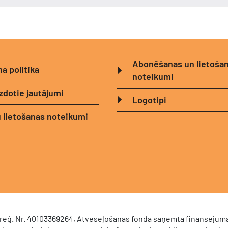
Abonēšanas un lietoša
a politika
noteikumi
zdotie jautājumi
Logotipi
 lietošanas noteikumi
, reģ. Nr. 40103369264, Atveseļošanās fonda saņemtā finansējuma