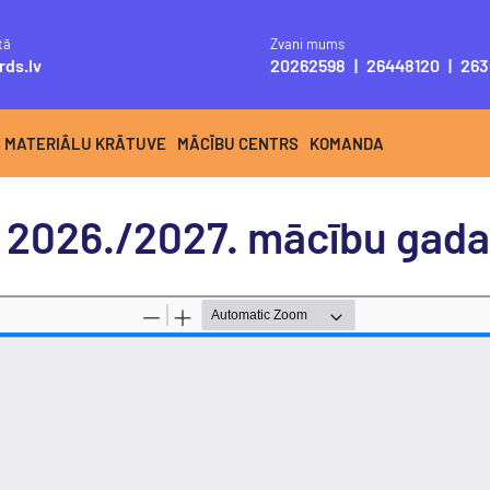
tā
Zvani mums
rds.lv
20262598
|
26448120
|
263
S MATERIĀLU KRĀTUVE
MĀCĪBU CENTRS
KOMANDA
gs 2026./2027. mācību ga