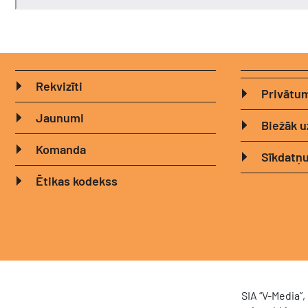
Rekvizīti
Privātum
Jaunumi
Biežāk u
Komanda
Sīkdatņu
Ētikas kodekss
SIA “V-Media”