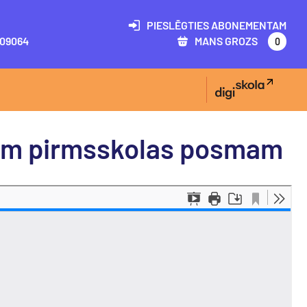
PIESLĒGTIES ABONEMENTAM
09064
MANS GROZS
0
dam pirmsskolas posmam