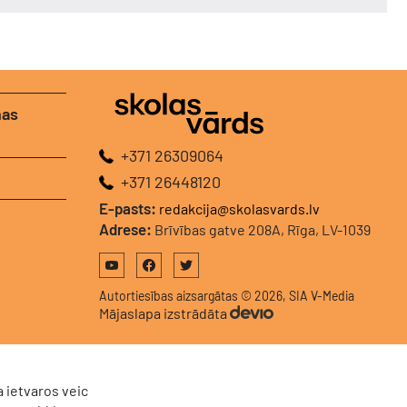
nas
+371 26309064
+371 26448120
E-pasts:
redakcija@skolasvards.lv
Adrese:
Brīvības gatve 208A, Rīga, LV-1039
Autortiesības aizsargātas © 2026, SIA V-Media
Mājaslapa izstrādāta
 ietvaros veic