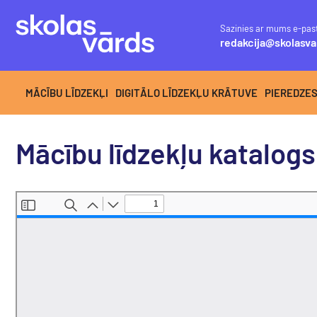
Sazinies ar mums e-pas
redakcija@skolasva
MĀCĪBU LĪDZEKĻI
DIGITĀLO LĪDZEKĻU KRĀTUVE
PIEREDZE
Mācību līdzekļu katalo